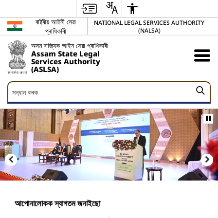
ৰাষ্ট্ৰীয় আইনী সেৱা
NATIONAL LEGAL SERVICES AUTHORITY
প্ৰাধিকাৰী
(NALSA)
অসম ৰাজ্যিক আইন সেৱা প্ৰাধিকাৰী
Assam State Legal
Services Authority
(ASLSA)
সন্ধান
সন্ধান কৰক
কৰক
আপোনালোকক স্বাগতম জনাইছো