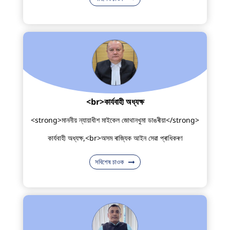
<br>কাৰ্যবাহী অধ্যক্ষ
<strong>মাননীয় ন্যায়াধীশ মাইকেল জোথানখুমা ডাঙৰীয়া</strong>
কাৰ্যবাহী অধ্যক্ষ,<br>অসম ৰাজ্যিক আইন সেৱা প্ৰাধিকৰণ
সবিশেষ চাওক