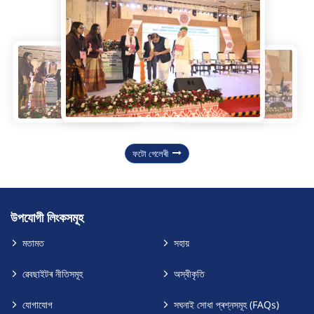
ফটো গেলেৰী
উপযোগী লিংকসমূহ
মতামত
সহায়
ৱেবছাইটৰ নীতিসমূহ
অস্বীকৃতি
যোগাযোগ
সঘনাই সোধা প্ৰশ্নসমূহ (FAQs)