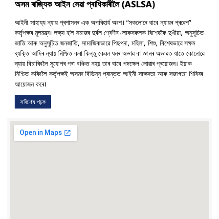
অসম ৰাজ্যিক আইন সেৱা প্ৰাধিকাৰীলৈ (ASLSA)
আইনী সাহায্য ন্যায় প্ৰশাসনৰ এক অপৰিহাৰ্য অংশ। “সকলোৰে বাবে ন্যায়ৰ প্ৰৱেশ”
কৰ্তৃপক্ষৰ মূলমন্ত্ৰ। লক্ষ্য হ’ল সমাজৰ দুৰ্বল শ্ৰেণীৰ লোকসকলক বিশেষকৈ দুখীয়া, অনুসূচিত
জাতি আৰু অনুসূচিত জনজাতি, সামাজিকভাৱে পিছপৰা, মহিলা, শিশু, বিশেষভাৱে সক্ষম
ব্যক্তি আদিৰ ন্যায় নিশ্চিত কৰা কিন্তু কেৱল ধনৰ অভাৱ বা জ্ঞানৰ অভাৱত যাতে কোনোৱে
ন্যায় বিচাৰিবলৈ সুযোগৰ পৰা বঞ্চিত নহয় তাৰ বাবে পদক্ষেপ লোৱাৰ প্ৰয়োজন। ইয়াক
নিশ্চিত কৰিবলৈ কৰ্তৃপক্ষই অসমৰ বিভিন্ন প্ৰান্তত আইনী সাক্ষৰতা আৰু সজাগতা শিবিৰৰ
আয়োজন কৰে।
সবিশেষ পঢ়ক