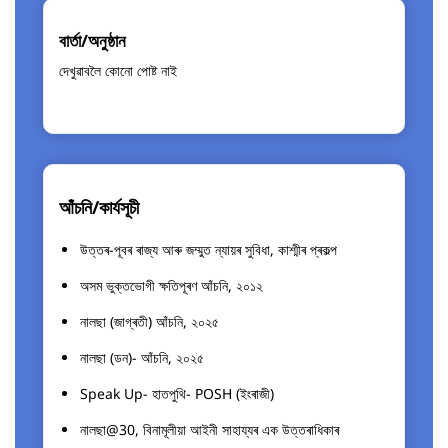
বার্তা/অনুষ্ঠান
দেখুৱাবলৈ কোনো পোষ্ট নাই
দেখুৱাবলৈ
কোনো
পোষ্ট
নাই
আঁচনি/কাৰ্যসূচী
উত্তৰ-পূবৰ ৰাজ্য আৰু জম্মুত ন্যায়ৰ সুবিধা, কাশ্মীৰ প্ৰকল্প
অসম ভুক্তভোগী ক্ষতিপূৰণ আঁচনি, ২০১২
নালছা (জাগ্ৰতী) আঁচনি, ২০২৫
নালছা (ডন)- আঁচনি, ২০২৫
Speak Up- হাতপুথি- POSH (ইংৰাজী)
নালছা@30, বিনামূলীয়া আইনী সাহায্যৰ এক উত্তৰাধিকাৰ