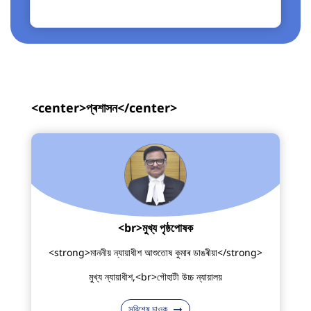
<center>প্ৰশাসন</center>
<br>মুখ্য পৃষ্ঠপোষক
<strong>মাননীয় ন্যায়াধীশ আশুতোষ কুমাৰ ডাঙৰীয়া</strong>
মুখ্য ন্যায়াধীশ,<br>গৌহাটী উচ্চ ন্যায়ালয়
সবিশেষ চাওক