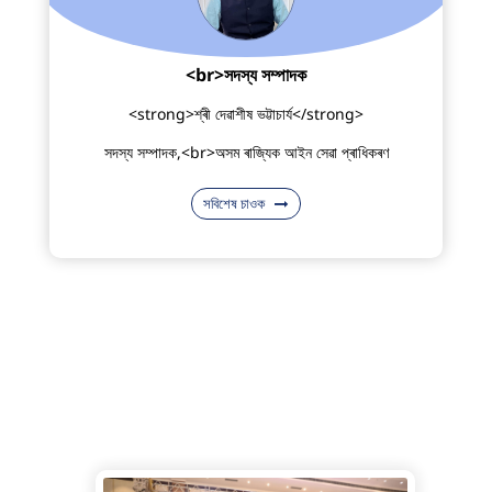
<br>সদস্য সম্পাদক
<strong>শ্ৰী দেৱাশীষ ভট্টাচাৰ্য</strong>
সদস্য সম্পাদক,<br>অসম ৰাজ্যিক আইন সেৱা প্ৰাধিকৰণ
সবিশেষ চাওক
ফটো গেলেৰী
ফটো গেলেৰী